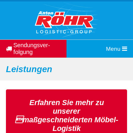
Sendungs­ver­
Menu
folgung
Leistungen
Erfahren Sie mehr zu
unserer
maßgeschneiderten Möbel-
Logistik