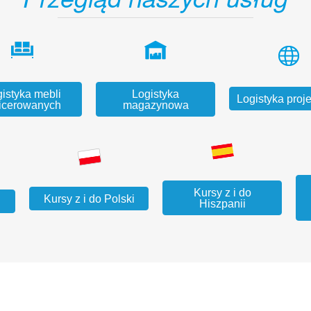
istyka mebli
Logistyka
Logistyka proj
icerowanych
magazynowa
Kursy z i do
Kursy z i do Polski
Hiszpanii