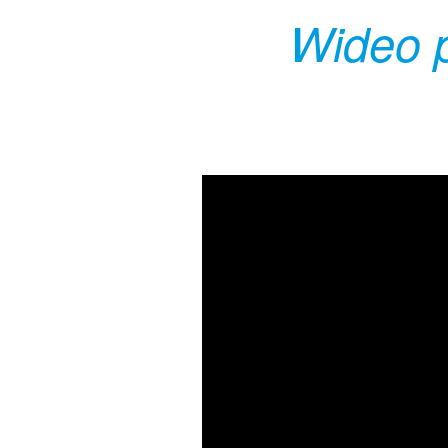
Wideo p
Video
Player