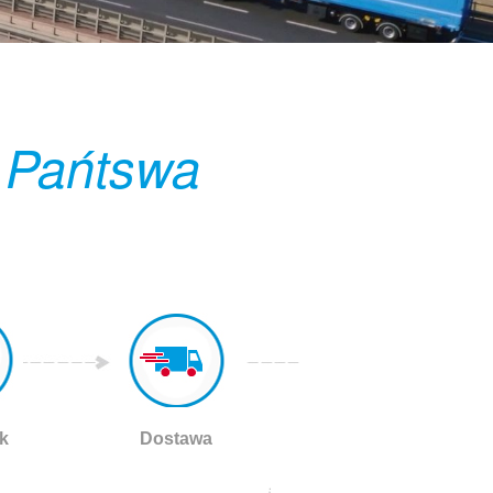
 Pańtswa
k
Dostawa