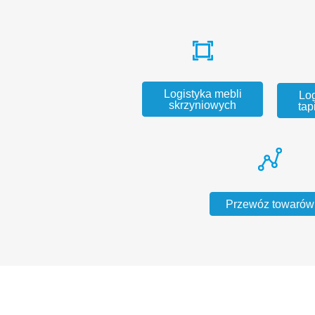
Logistyka mebli
Log
skrzyniowych
tap
Przewóz towarów