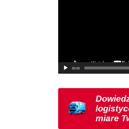
00:00
Dowiedz
logistyc
miare T