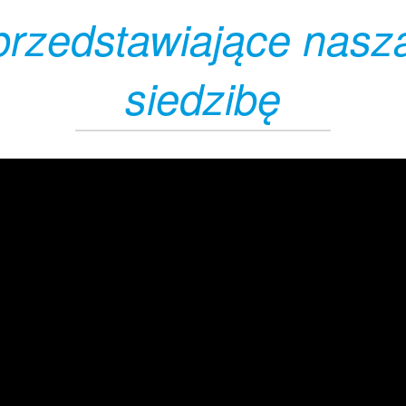
rzedstawiające nasz
siedzibę