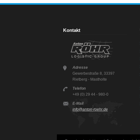
Kontakt
Adresse
Gewerbestraße 8, 33397
Rietberg - Mastholte
Telefon
+49 (0) 29 44 - 980-0
E-Mail
info@anton-roehr.de