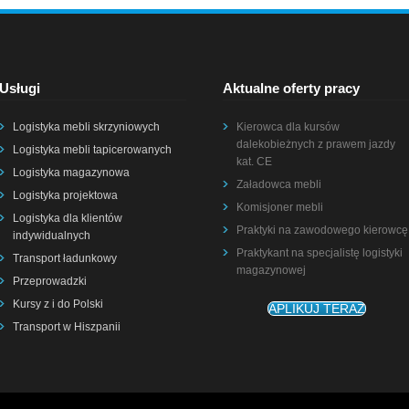
Usługi
Aktualne oferty pracy
Logistyka mebli skrzyniowych
Kierowca dla kursów
dalekobieżnych z prawem jazdy
Logistyka mebli tapicerowanych
kat. CE
Logistyka magazynowa
Załadowca mebli
Logistyka projektowa
Komisjoner mebli
Logistyka dla klientów
Praktyki na zawodowego kierowcę
indywidualnych
Praktykant na specjalistę logistyki
Transport ładunkowy
magazynowej
Przeprowadzki
Kursy z i do Polski
APLIKUJ TERAZ
Transport w Hiszpanii