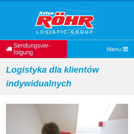
Sendungs­ver­
Menu
folgung
Logistyka dla klientów
indywidualnych